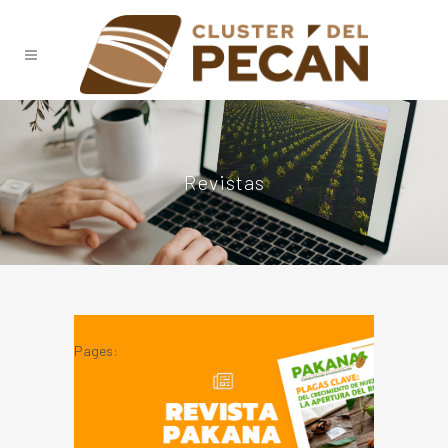
Revistas
Pages:
1
2
3
»