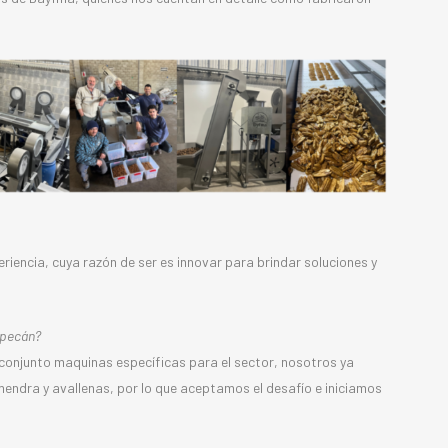
iencia, cuya razón de ser es innovar para brindar soluciones y
 pecán?
 conjunto maquinas específicas para el sector, nosotros ya
endra y avallenas, por lo que aceptamos el desafío e iniciamos