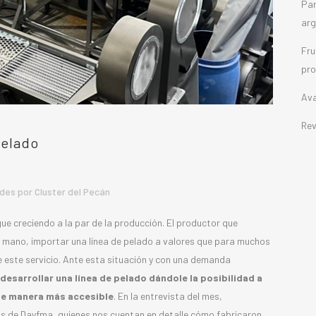
Pan
arg
Fru
pro
Ava
Rev
pelado
des
por
Cluster del Pecán
gue creciendo a la par de la producción. El productor que
a mano, importar una línea de pelado a valores que para muchos
e este servicio. Ante esta situación y con una demanda
sarrollar una línea de pelado dándole la posibilidad a
de manera más accesible
. En la entrevista del mes,
os de Dayfma, quienes nos cuentan en detalle cómo fabricaron