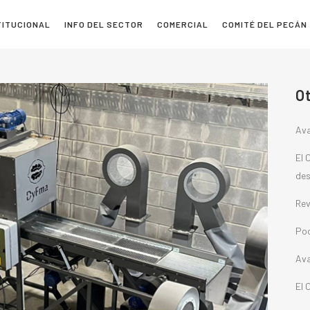
TITUCIONAL
INFO DEL SECTOR
COMERCIAL
COMITÉ DEL PECÁN
O
Ava
El 
des
Rev
Pod
Ava
El 