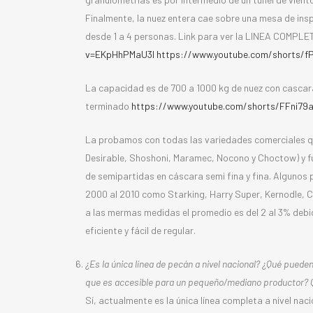
Finalmente, la nuez entera cae sobre una mesa de ins
desde 1 a 4 personas. Link para ver la LINEA COMPL
v=EKpHhPMaU3I
https://www.youtube.com/shorts/f
La capacidad es de 700 a 1000 kg de nuez con cascara
terminado
https://www.youtube.com/shorts/FFni79
La probamos con todas las variedades comerciales q
Desirable, Shoshoni, Maramec, Nocono y Choctow) y f
de semipartidas en cáscara semi fina y fina. Alguno
2000 al 2010 como Starking, Harry Super, Kernodle, C
a las mermas medidas el promedio es del 2 al 3% debi
eficiente y fácil de regular.
¿Es la única línea de pecán a nivel nacional? ¿Qué pueden 
que es accesible para un pequeño/mediano productor? 
Sí, actualmente es la única línea completa a nivel nac