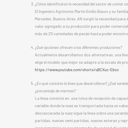
¿Cómo identificaron la necesidad del sector de contar co
El Ingeniero Agrónomo Martin Emilio Basso y su famil
Mercedes, Buenos Aires. Allí surgió la necesidad par
valor agregado a su producción para poder comerciali
más de 20 variedades de pecán hasta poder encontrar
¿Qué opciones ofrecen a los diferentes productores?
Actualmente desarrollamos dos alternativas, una línea
elige el modelo que mejor se adapte a la escala de pr
https://www.youtube.com/shorts/uBCXuc-Ebxc
¿En qué consiste la línea que desarrollaron? ¿Qué varie
¿porcentaje de mermas?
La línea consiste en: una tolva de recepción de capac
variable donde la nuez es transportada hacia un cabe
descascarada la nuez sigue la línea sobre una zaranda 
partidas, nueces semi partidas, nueces enteras y rep
granulometrías es por intermedio de un túnel de vient