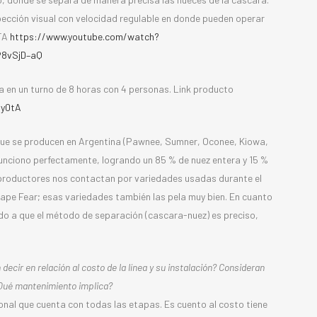
pección visual con velocidad regulable en donde pueden operar
ETA
https://www.youtube.com/watch?
P8vSjD–aQ
 en un turno de 8 horas con 4 personas. Link producto
ay0tA
ue se producen en Argentina (Pawnee, Sumner, Oconee, Kiowa,
unciono perfectamente, logrando un 85 % de nuez entera y 15 %
s productores nos contactan por variedades usadas durante el
ape Fear; esas variedades también las pela muy bien. En cuanto
do a que el método de separación (cascara-nuez) es preciso,
decir en relación al costo de la línea y su instalación? Consideran
Qué mantenimiento implica?
ional que cuenta con todas las etapas. Es cuento al costo tiene