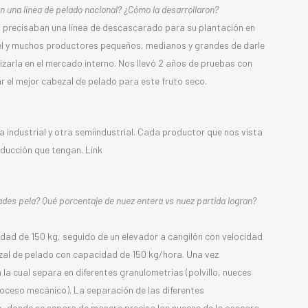
n una línea de pelado nacional? ¿Cómo la desarrollaron?
ia precisaban una línea de descascarado para su plantación en
a él y muchos productores pequeños, medianos y grandes de darle
zarla en el mercado interno. Nos llevó 2 años de pruebas con
 el mejor cabezal de pelado para este fruto seco.
 industrial y otra semiindustrial. Cada productor que nos vista
oducción que tengan. Link
dades pela? Qué porcentaje de nuez entera vs nuez partida logran?
idad de 150 kg, seguido de un elevador a cangilón con velocidad
zal de pelado con capacidad de 150 kg/hora. Una vez
la cual separa en diferentes granulometrías (polvillo, nueces
roceso mecánico). La separación de las diferentes
o, donde se separa de manera precisa las nueces de la cascara.