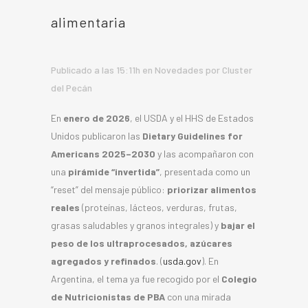
alimentaria
Publicado a las 15:11h
en
Novedades
por
Cluster
del Pecán
En
enero de 2026
, el USDA y el HHS de Estados
Unidos publicaron las
Dietary Guidelines for
Americans 2025–2030
y las acompañaron con
una
pirámide “invertida”
, presentada como un
“reset” del mensaje público:
priorizar alimentos
reales
(proteínas, lácteos, verduras, frutas,
grasas saludables y granos integrales) y
bajar el
peso de los ultraprocesados, azúcares
agregados y refinados
. (
usda.gov
). En
Argentina, el tema ya fue recogido por el
Colegio
de Nutricionistas de PBA
con una mirada