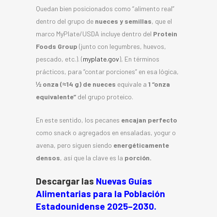
Quedan bien posicionados como “alimento real”
dentro del grupo de
nueces y semillas
, que el
marco MyPlate/USDA incluye dentro del
Protein
Foods Group
(junto con legumbres, huevos,
pescado, etc.). (
myplate.gov
), En términos
prácticos, para “contar porciones” en esa lógica,
½ onza (≈14 g) de nueces
equivale a
1 “onza
equivalente”
del grupo proteico.
En este sentido, los pecanes
encajan perfecto
como snack o agregados en ensaladas, yogur o
avena, pero siguen siendo
energéticamente
densos
, así que la clave es la
porción.
Descargar las
Nuevas Guías
Alimentarias para la Población
Estadounidense 2025–2030
.