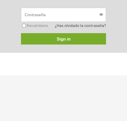
Recuérdame
¿Has olvidado la contraseña?
Sign in
Sorry, no posts matched your criteria.