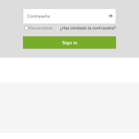
Recuérdame
¿Has olvidado la contraseña?
Sign in
Sorry, no posts matched your criteria.