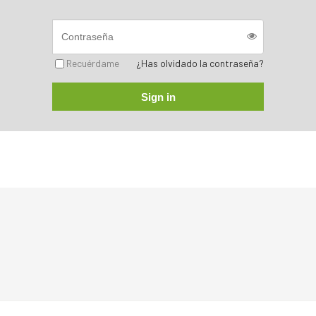
Recuérdame
¿Has olvidado la contraseña?
Sign in
Sorry, no posts matched your criteria.