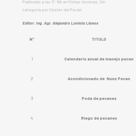
Publicado a las 17:16h
en
Fichas técnicas
,
Sin
categoría
por
Cluster del Pecán
Editor: Ing. Agr. Alejandro Lavista Llanos
N°
TITULO
1
Calendario anual de manejo pecan
2
Acondicionado de Nuez Pecan
3
Poda de pecanes
4
Riego de pecanes