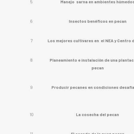
5
Manejo sarna en ambientes húmedo
6
Insectos benéficos en pecan
7
Los mejores cultivares en el NEA y Centro d
8
Planeamiento e instalación de una plantac
pecan
9
Producir pecanes en condiciones desafi
10
La cosecha del pecan
11
El secado de la nuez pecan