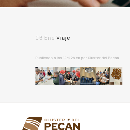
06 Ene
Viaje
Publicado a las 14:42h
en
por
Cluster del Pecán