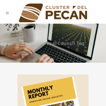
AmericanPecanCouncil Tag