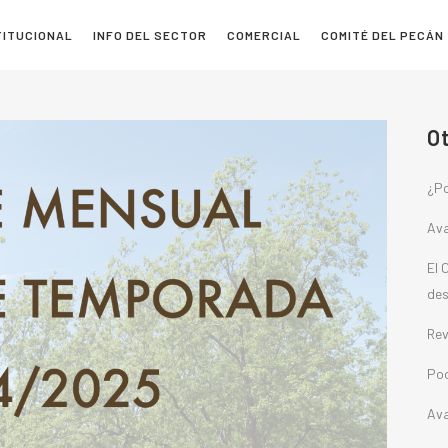
TITUCIONAL
INFO DEL SECTOR
COMERCIAL
COMITÉ DEL PECÁN
O
¿Po
Ava
El 
des
Rev
Pod
Ava