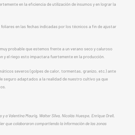
emente en la eficiencia de utilización de insumos y en lograr la
foliares en las fechas indicadas por los técnicos a fin de ajustar
 muy probable que estemos frente a un verano seco y caluroso
n y el riego esto impactara fuertemente en la producción.
áticos severos (golpes de calor, tormentas, granizo, etc.) ante
 de seguro adaptados a la realidad de nuestro cultivo ya que
ños.
o y a
Valentina Maurig, Walter Silva, Nicolás Huespe,
Enrique Orell,
ier que
colaboraron compartiendo la información de las zonas