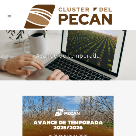
Avance de temporada
Pages:
1
2
3
»