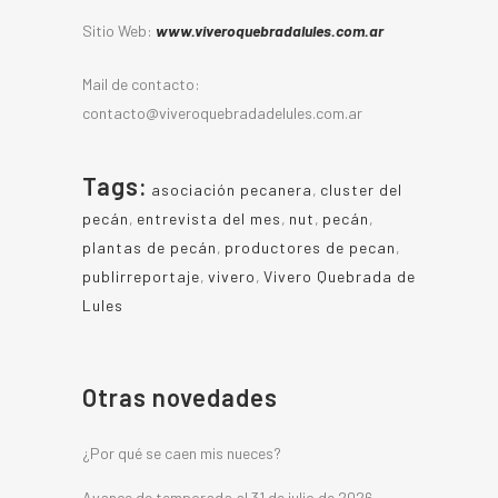
Sitio Web:
www.viveroquebradalules.com.ar
Mail de contacto:
contacto@viveroquebradadelules.com.ar
Tags:
asociación pecanera
,
cluster del
pecán
,
entrevista del mes
,
nut
,
pecán
,
plantas de pecán
,
productores de pecan
,
publirreportaje
,
vivero
,
Vivero Quebrada de
Lules
Otras novedades
¿Por qué se caen mis nueces?
Avance de temporada al 31 de julio de 2026