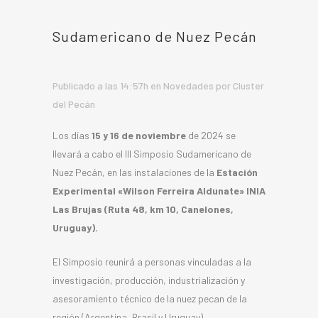
Sudamericano de Nuez Pecán
Publicado a las 14:57h
en
Novedades
por
Cluster
del Pecán
Los días
15 y 16 de noviembre
de 2024 se
llevará a cabo el III Simposio Sudamericano de
Nuez Pecán, en las instalaciones de la
Estación
Experimental «Wilson Ferreira Aldunate» INIA
Las Brujas (Ruta 48, km 10, Canelones,
Uruguay).
El Simposio reunirá a personas vinculadas a la
investigación, producción, industrialización y
asesoramiento técnico de la nuez pecan de la
región (Argentina, Brasil y Uruguay).