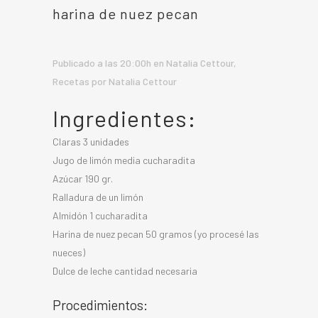
harina de nuez pecan
Publicado a las 20:00h
en
Natalia Cettour
,
Recetas
por
Natalia Cettour
Ingredientes:
Claras 3 unidades
Jugo de limón media cucharadita
Azúcar 190 gr.
Ralladura de un limón
Almidón 1 cucharadita
Harina de nuez pecan 50 gramos (yo procesé las
nueces)
Dulce de leche cantidad necesaria
Procedimientos: